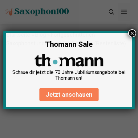
Zum
Men
Inhalt
springen
×
Startseite
»
Blog
»
Fortgeschrittenen-
Saxophonstunde Test: Die 5 besten (Bestenliste)
Thomann Sale
Schaue dir jetzt die 70 Jahre Jubiläumsangebote bei
Thomann an!
Jetzt anschauen