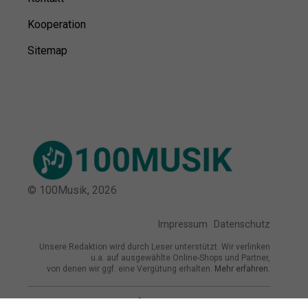
Kooperation
Sitemap
© 100Musik,
2026
Impressum
Datenschutz
Unsere Redaktion wird durch Leser unterstützt. Wir verlinken
u.a. auf ausgewählte Online-Shops und Partner,
von denen wir ggf. eine Vergütung erhalten.
Mehr erfahren.
Adresse