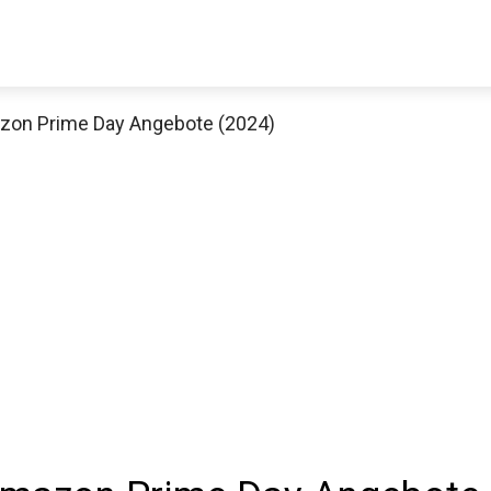
zon Prime Day Angebote (2024)
Thomann Sale
Schaue dir jetzt die 70 Jahre Jubiläumsangebote bei Thomann an
Jetzt anschauen