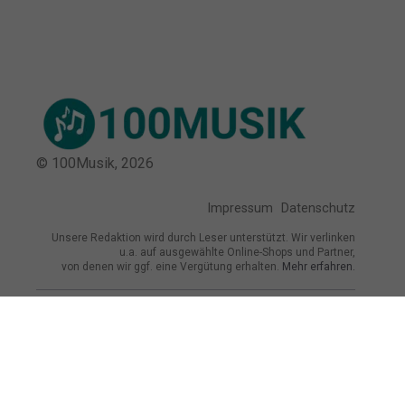
© 100Musik,
2026
Impressum
Datenschutz
Unsere Redaktion wird durch Leser unterstützt. Wir verlinken
u.a. auf ausgewählte Online-Shops und Partner,
von denen wir ggf. eine Vergütung erhalten.
Mehr erfahren.
Adresse
Neumarkt 2, 09111 Chemnitz, Deutschland