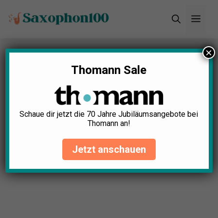
Zum
Men
Inhalt
springen
×
Startseite
»
Blog
»
Saxophonschule für Kinder
Test: Die 5 besten (Bestenliste)
Thomann Sale
Schaue dir jetzt die 70 Jahre Jubiläumsangebote bei
Thomann an!
Jetzt anschauen