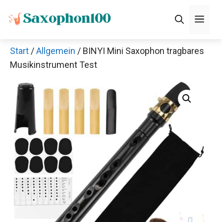
Zum
Men
Inhalt
springen
Start
/
Allgemein
/ BINYI Mini Saxophon tragbares
×
Musikinstrument Test
Thomann Sale
Schaue dir jetzt die 70 Jahre Jubiläumsangebote bei
Thomann an!
Jetzt anschauen